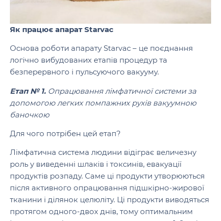
Як працює апарат Starvac
Основа роботи апарату Starvac – це поєднання
логічно вибудованих етапів процедур та
безперервного і пульсуючого вакууму.
Етап № 1.
Опрацювання лімфатичної системи за
допомогою легких помпажних рухів вакуумною
баночкою
Для чого потрібен цей етап?
Лімфатична система людини відіграє величезну
роль у виведенні шлаків і токсинів, евакуації
продуктів розпаду. Саме ці продукти утворюються
після активного опрацювання підшкірно-жирової
тканини і ділянок целюліту. Ці продукти виводяться
протягом одного-двох днів, тому оптимальним