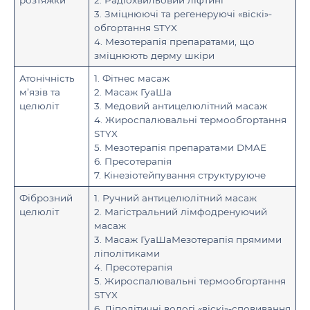
3. Зміцнюючі та регенеруючі «віскі»-
обгортання STYX
4. Мезотерапія препаратами, що
зміцнюють дерму шкіри
Атонічність
1. Фітнес масаж
м’язів та
2. Масаж ГуаШа
целюліт
3. Медовий антицелюлітний масаж
4. Жироспалювальні термообгортання
STYX
5. Мезотерапія препаратами DMAE
6. Пресотерапія
7. Кінезіотейпування структуруюче
Фіброзний
1. Ручний антицелюлітний масаж
целюліт
2. Магістральний лімфодренуючий
масаж
3. Масаж ГуаШаМезотерапія прямими
ліполітиками
4. Пресотерапія
5. Жироспалювальні термообгортання
STYX
6. Ліполітичні вологі «віскі»-сповивання