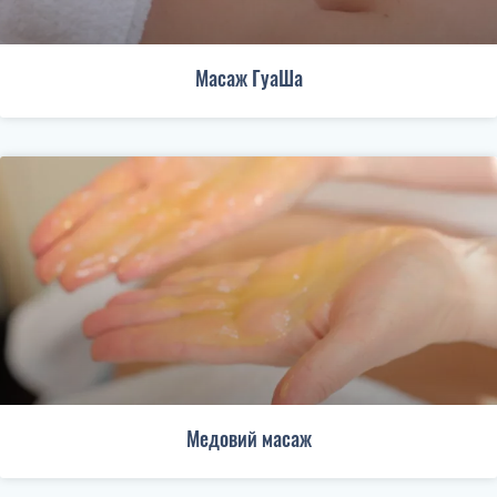
Масаж ГуаШа
Медовий масаж