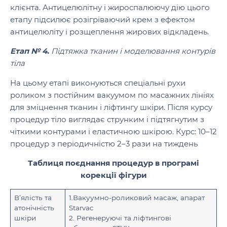
клієнта. Антицелюлітну і жироспалюючу дію цього
етапу підсилює розігріваючий крем з ефектом
антицелюліту і розщеплення жирових відкладень.
Етап № 4.
Підтяжка тканин і моделювання контурів
тіла
На цьому етапі виконуються спеціальні рухи
роликом з постійним вакуумом по масажних лініях
для зміцнення тканин і ліфтингу шкіри. Після курсу
процедур тіло виглядає струнким і підтягнутим з
чіткими контурами і еластичною шкірою. Курс: 10–12
процедур з періодичністю 2–3 рази на тиждень
Таблиця поєднання процедур в програмі
корекції фігури
В’ялість та
1.Вакуумно-роликовий масаж, апарат
атонічність
Starvac
шкіри
2. Регенеруючі та ліфтингові