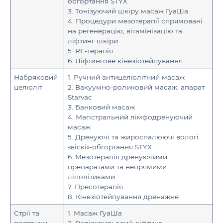
обгортання STYX
3. Тонізуючий шкіру масаж ГуаШа
4. Процедури мезотерапії спрямовані
на регенерацію, вітамінізацію та
ліфтинг шкіри
5. RF-терапія
6. Ліфтингове кінезіотейпування
Набряковий
1. Ручний антицелюлітний масаж
целюліт
2. Вакуумно-роликовий масаж, апарат
Starvac
3. Банковий масаж
4. Магістральний лімфодренуючий
масаж
5. Дренуючі та жироспалюючі вологі
«віскі»-обгортання STYX
6. Мезотерапія дренуючими
препаратами та непрямими
ліполітиками
7. Пресотерапія
8. Кінезіотейпування дренажне
Стрії та
1. Масаж ГуаШа
розтяжки
2. Радіохвильовий ліфтинг