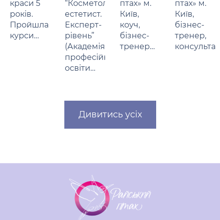
краси 5
“Косметолог-
птах» м.
птах» м.
років.
естетист.
Київ,
Київ,
Пройшла
Експерт-
коуч,
бізнес-
курси…
рівень”
бізнес-
тренер,
(Академія
тренер…
консульта
професійної
освіти…
Дивитись усіх