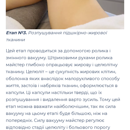
Етап №3.
Розпушування підшкірно-жирової
тканини
Цей етап проводиться за допомогою ролика і
змінного вакууму. Штриховими рухами ролика
майстер глибоко опрацьовує жирову і целюлітну
тканину. Целюліт – це сукупність жирових клітин,
оболонка яких внаслідок малорухливого способу
життя, застоїв і набряків тканин, оформлюється в
капсули. Ці капсули настільки тверді, що їх
розпушування і видалення варто зусиль. Тому цей
етап можна вважати найболючішим, так як сила
вакууму на цьому етапі буде більшою, ніж на
попередніх. Силу вакууму майстер регулює
відповідно стадії целюліту і больового порогу