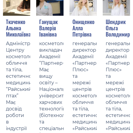
Ткаченко
Ганущак
Онищенко
Шендрик
Альона
Валерія
Алла
Ольга
Миколаївна
Іванівна
Петрівна
Володимирі
Адміністратор
косметолог,
генеральний
генеральн
Центру
викладач
директор
директор
косметології
Академії
Академії
Академії
обличчя
“Партнер+”
«Партнер
«Партнер
та тіла,
Має
Плюс»
Плюс»
естетичної
вищу
та
та
медицини
освіту –
мережі
мережі
“Райський
Національний
центрів
центрів
птах”
університет
косметології
косметолог
Має
харчових
обличчя
обличчя
досвід
технологій
та тіла,
та тіла,
роботи
(біотехнолог)
естетичної
естетичної
в
та
медицини
медицини
індустрії
спеціальне
«Райський
«Райський