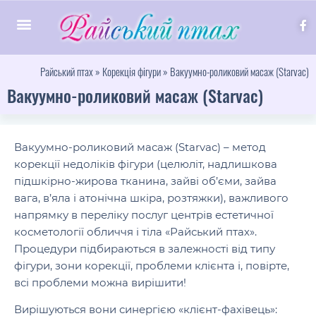
Райський птах
»
Корекція фігури
»
Вакуумно-роликовий масаж (Starvac)
Вакуумно-роликовий масаж (Starvac)
Вакуумно-роликовий масаж (Starvac) – метод
корекції недоліків фігури (целюліт, надлишкова
підшкірно-жирова тканина, зайві об’єми, зайва
вага, в’яла і атонічна шкіра, розтяжки), важливого
напрямку в переліку послуг центрів естетичної
косметології обличчя і тіла «Райський птах».
Процедури підбираються в залежності від типу
фігури, зони корекції, проблеми клієнта і, повірте,
всі проблеми можна вирішити!
Вирішуються вони синергією «клієнт-фахівець»: