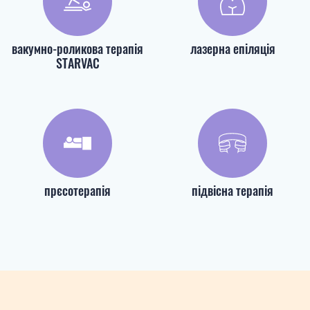
вакумно-роликова терапія
лазерна епіляція
STARVAC
прєсотерапія
підвісна терапія