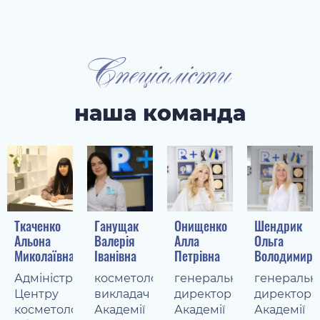
Спеціалісти
наша команда
Ткаченко
Ганущак
Онищенко
Шендрик
Альона
Валерія
Алла
Ольга
Миколаївна
Іванівна
Петрівна
Володимирі
Адміністратор
косметолог,
генеральний
генеральн
Центру
викладач
директор
директор
косметології
Академії
Академії
Академії