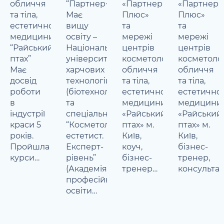
обличчя
“Партнер+”
«Партнер
«Партнер
та тіла,
Має
Плюс»
Плюс»
естетичної
вищу
та
та
медицини
освіту –
мережі
мережі
“Райський
Національний
центрів
центрів
птах”
університет
косметології
косметолог
Має
харчових
обличчя
обличчя
досвід
технологій
та тіла,
та тіла,
роботи
(біотехнолог)
естетичної
естетичної
в
та
медицини
медицини
індустрії
спеціальне
«Райський
«Райський
краси 5
“Косметолог-
птах» м.
птах» м.
років.
естетист.
Київ,
Київ,
Пройшла
Експерт-
коуч,
бізнес-
курси…
рівень”
бізнес-
тренер,
(Академія
тренер…
консульта
професійної
освіти…