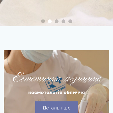
Райський птах
масаж і остеопатія
Естетична медицина
Детальніше
косметологія обличчя
Детальніше