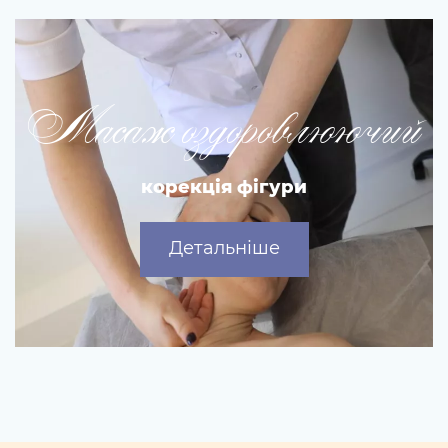
Масаж оздоровлюючий
корекція фігури
Детальніше